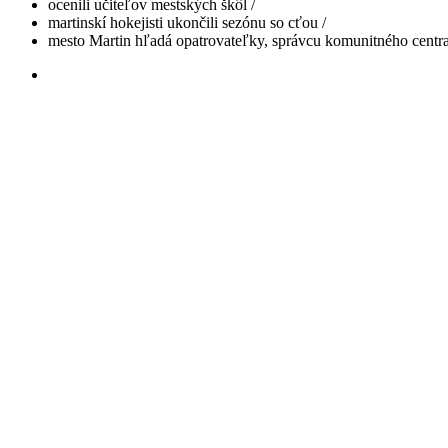
ocenili učiteľov mestských škôl /
martinskí hokejisti ukončili sezónu so cťou /
mesto Martin hľadá opatrovateľky, správcu komunitného centra 