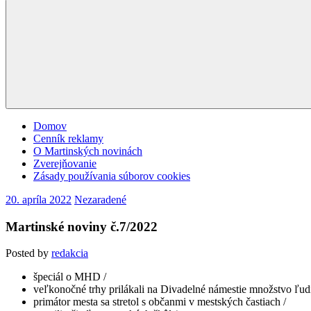
Domov
Cenník reklamy
O Martinských novinách
Zverejňovanie
Zásady používania súborov cookies
20. apríla 2022
Nezaradené
Martinské noviny č.7/2022
Posted by
redakcia
špeciál o MHD /
veľkonočné trhy prilákali na Divadelné námestie množstvo ľudí
primátor mesta sa stretol s občanmi v mestských častiach /