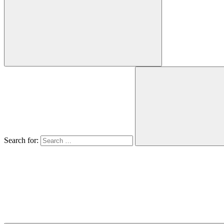
noviny
spravodajca
mesta
Martin
Search for: