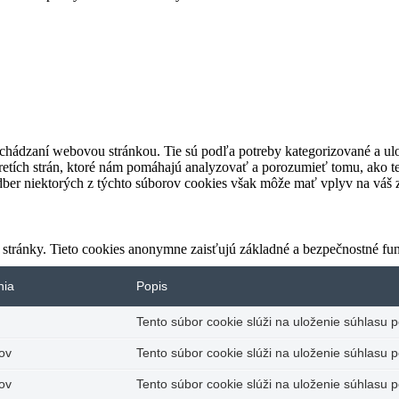
rechádzaní webovou stránkou. Tie sú podľa potreby kategorizované a u
retích strán, ktoré nám pomáhajú analyzovať a porozumieť tomu, ako t
ber niektorých z týchto súborov cookies však môže mať vplyv na váš zá
stránky. Tieto cookies anonymne zaisťujú základné a bezpečnostné fun
nia
Popis
Tento súbor cookie slúži na uloženie súhlasu po
ov
Tento súbor cookie slúži na uloženie súhlasu p
ov
Tento súbor cookie slúži na uloženie súhlasu p