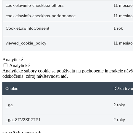
cookielawinfo-checkbox-others
11 mesiac
cookielawinfo-checkbox-performance
11 mesiac
CookieLawInfoConsent
1 rok
viewed_cookie_policy
11 mesiac
Analytické
Analytické
Analytické súbory cookie sa používajú na pochopenie interakcie náv
odskočenia, zdroj návštevnosti atď.
Cookie
Dĺžka trva
_ga
2 roky
_ga_8TV2SF2TP1
2 roky