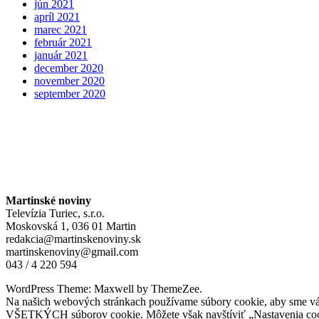
jún 2021
apríl 2021
marec 2021
február 2021
január 2021
december 2020
november 2020
september 2020
Martinské noviny
Televízia Turiec, s.r.o.
Moskovská 1, 036 01 Martin
redakcia@martinskenoviny.sk
martinskenoviny@gmail.com
043 / 4 220 594
WordPress Theme: Maxwell by ThemeZee.
Na našich webových stránkach používame súbory cookie, aby sme vám p
VŠETKÝCH súborov cookie. Môžete však navštíviť „Nastavenia cook