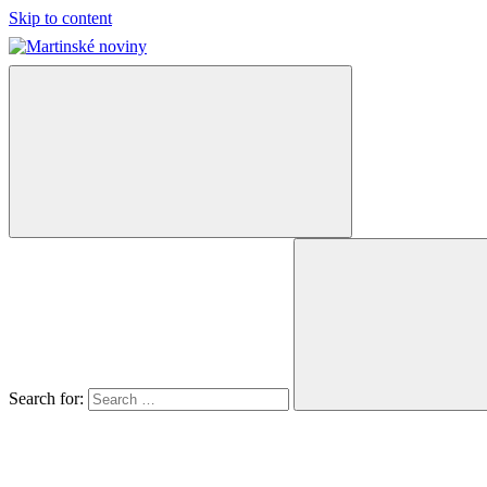
Skip to content
Martinské
Oficiálny
noviny
spravodajca
mesta
Martin
Search for: