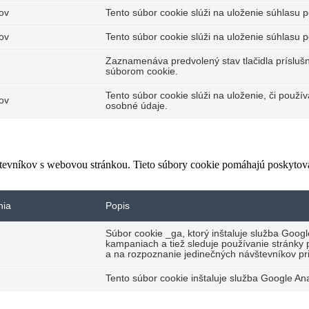
ov
Tento súbor cookie slúži na uloženie súhlasu po
ov
Tento súbor cookie slúži na uloženie súhlasu p
Zaznamenáva predvolený stav tlačidla príslušn
súborom cookie.
Tento súbor cookie slúži na uloženie, či použí
ov
osobné údaje.
števníkov s webovou stránkou. Tieto súbory cookie pomáhajú poskytova
nia
Popis
Súbor cookie _ga, ktorý inštaluje služba Googl
kampaniach a tiež sleduje používanie stránky
a na rozpoznanie jedinečných návštevníkov pr
Tento súbor cookie inštaluje služba Google Ana