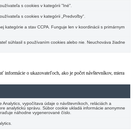
užívateľa s cookies v kategórii "Iné".
oužívateľa s cookies v kategórii „Predvoľby“.
ej kategórie a stav CCPA. Funguje len v koordinácii s primárnym
vateľ súhlasil s používaním cookies alebo nie. Neuchováva žiadne
ť informácie o ukazovateľoch, ako je počet návštevníkov, miera
e Analytics, vypočítava údaje o návštevníkoch, reláciách a
 pre analytickú správu. Súbor cookie ukladá informácie anonymne
iraďuje náhodne vygenerované číslo.
lytics.