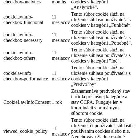
checkbox-analytics
months
cookies v kategórii
„Analytické“.
Tento súbor cookie slúži na
cookielawinfo-
11
uloženie súhlasu používateľa s
checkbox-functional
mesiacov
cookies v kategórii „Funkčné“.
Tento súbor cookie slúži na
cookielawinfo-
11
uloženie súhlasu používateľa s
checkbox-necessary
mesiacov
cookies v kategórii „Potrebné“.
Tento súbor cookie slúži na
cookielawinfo-
11
uloženie súhlasu používateľa s
checkbox-others
mesiacov
cookies v kategórii "Iné".
Tento súbor cookie slúži na
cookielawinfo-
11
uloženie súhlasu používateľa s
checkbox-performance
mesiacov
cookies v kategórii
„Predvoľby“.
Zaznamenáva predvolený stav
tlačidla príslušnej kategórie a
CookieLawInfoConsent
1 rok
stav CCPA. Funguje len v
koordinácii s primárnym
súborom cookie.
Tento súbor cookie slúži na
uloženie, či používateľ súhlasil s
11
viewed_cookie_policy
používaním cookies alebo nie.
mesiacov
Neuchováva žiadne osobné