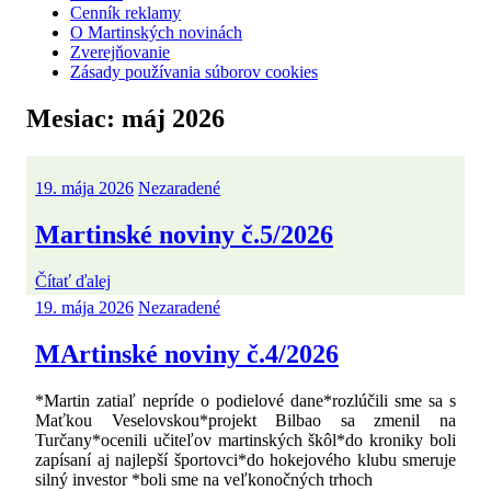
Cenník reklamy
O Martinských novinách
Zverejňovanie
Zásady používania súborov cookies
Mesiac:
máj 2026
19. mája 2026
Nezaradené
Martinské noviny č.5/2026
Čítať ďalej
19. mája 2026
Nezaradené
MArtinské noviny č.4/2026
*Martin zatiaľ nepríde o podielové dane*rozlúčili sme sa s
Maťkou Veselovskou*projekt Bilbao sa zmenil na
Turčany*ocenili učiteľov martinských škôl*do kroniky boli
zapísaní aj najlepší športovci*do hokejového klubu smeruje
silný investor *boli sme na veľkonočných trhoch