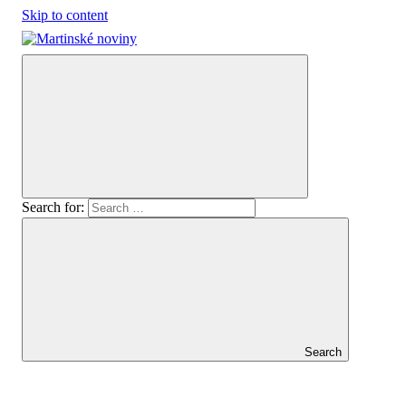
Skip to content
Martinské
Oficiálny
noviny
spravodajca
mesta
Martin
Search for:
Search