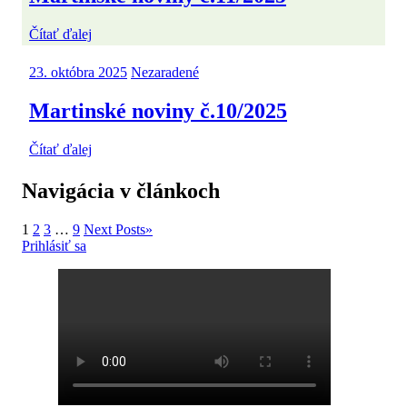
Čítať ďalej
23. októbra 2025
Nezaradené
Martinské noviny č.10/2025
Čítať ďalej
Navigácia v článkoch
1
2
3
…
9
Next Posts
»
Prihlásiť sa