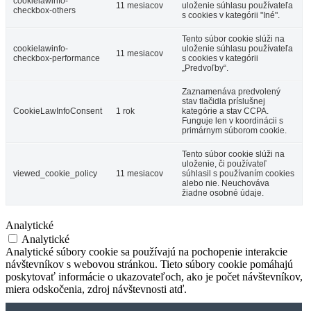
cookielawinfo-
11 mesiacov
uloženie súhlasu používateľa
checkbox-others
s cookies v kategórii "Iné".
Tento súbor cookie slúži na
cookielawinfo-
uloženie súhlasu používateľa
11 mesiacov
checkbox-performance
s cookies v kategórii
„Predvoľby“.
Zaznamenáva predvolený
stav tlačidla príslušnej
CookieLawInfoConsent
1 rok
kategórie a stav CCPA.
Funguje len v koordinácii s
primárnym súborom cookie.
Tento súbor cookie slúži na
uloženie, či používateľ
viewed_cookie_policy
11 mesiacov
súhlasil s používaním cookies
alebo nie. Neuchováva
žiadne osobné údaje.
Analytické
Analytické
Analytické súbory cookie sa používajú na pochopenie interakcie
návštevníkov s webovou stránkou. Tieto súbory cookie pomáhajú
poskytovať informácie o ukazovateľoch, ako je počet návštevníkov,
miera odskočenia, zdroj návštevnosti atď.