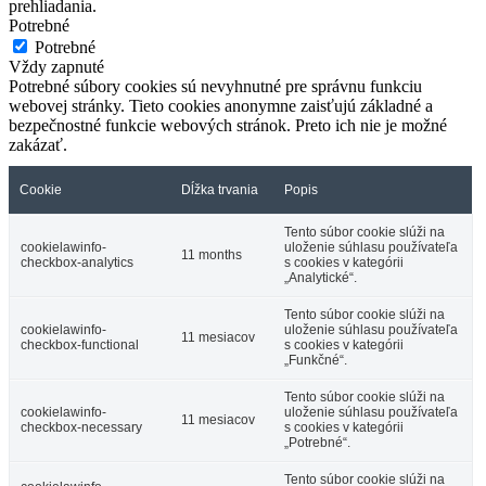
prehliadania.
Potrebné
Potrebné
Vždy zapnuté
Potrebné súbory cookies sú nevyhnutné pre správnu funkciu
webovej stránky. Tieto cookies anonymne zaisťujú základné a
bezpečnostné funkcie webových stránok. Preto ich nie je možné
zakázať.
Cookie
Dĺžka trvania
Popis
Tento súbor cookie slúži na
cookielawinfo-
uloženie súhlasu používateľa
11 months
checkbox-analytics
s cookies v kategórii
„Analytické“.
Tento súbor cookie slúži na
cookielawinfo-
uloženie súhlasu používateľa
11 mesiacov
checkbox-functional
s cookies v kategórii
„Funkčné“.
Tento súbor cookie slúži na
cookielawinfo-
uloženie súhlasu používateľa
11 mesiacov
checkbox-necessary
s cookies v kategórii
„Potrebné“.
Tento súbor cookie slúži na