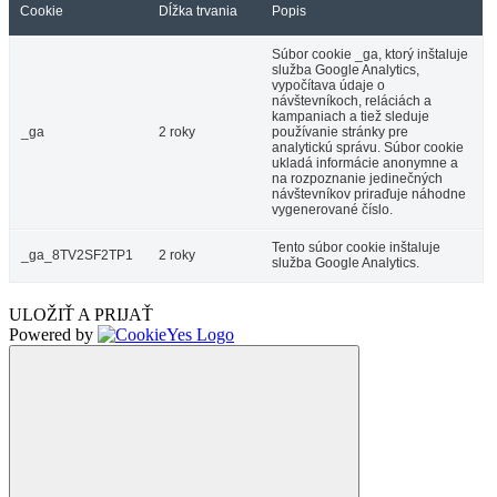
Cookie
Dĺžka trvania
Popis
Súbor cookie _ga, ktorý inštaluje
služba Google Analytics,
vypočítava údaje o
návštevníkoch, reláciách a
kampaniach a tiež sleduje
_ga
2 roky
používanie stránky pre
analytickú správu. Súbor cookie
ukladá informácie anonymne a
na rozpoznanie jedinečných
návštevníkov priraďuje náhodne
vygenerované číslo.
Tento súbor cookie inštaluje
_ga_8TV2SF2TP1
2 roky
služba Google Analytics.
ULOŽIŤ A PRIJAŤ
Powered by