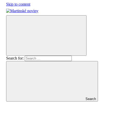
Skip to content
Oficiálny
Martinské
spravodajca
mesta
noviny
Martin
Search for:
Search