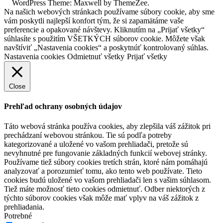
WordPress Theme: Maxwell by ThemeZee.
Na našich webových stránkach používame súbory cookie, aby sme
vám poskytli najlepší konfort tým, že si zapamätáme vaše
preferencie a opakované návštevy. Kliknutím na „Prijať všetky“
súhlasíte s použitím VŠETKÝCH súborov cookie. Môžete však
navštíviť „Nastavenia cookies“ a poskytnúť kontrolovaný súhlas.
Nastavenia cookies
Odmietnuť všetky
Prijať všetky
Close
Prehľad ochrany osobných údajov
Táto webová stránka používa cookies, aby zlepšila váš zážitok pri
prechádzaní webovou stránkou. Tie sú podľa potreby
kategorizované a uložené vo vašom prehliadači, pretože sú
nevyhnutné pre fungovanie základných funkcií webovej stránky.
Používame tiež súbory cookies tretích strán, ktoré nám pomáhajú
analyzovať a porozumieť tomu, ako tento web používate. Tieto
cookies budú uložené vo vašom prehliadači len s vašim súhlasom.
Tiež máte možnosť tieto cookies odmietnuť. Odber niektorých z
týchto súborov cookies však môže mať vplyv na váš zážitok z
prehliadania.
Potrebné