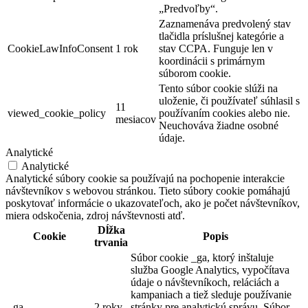
„Predvoľby“.
Zaznamenáva predvolený stav
tlačidla príslušnej kategórie a
CookieLawInfoConsent
1 rok
stav CCPA. Funguje len v
koordinácii s primárnym
súborom cookie.
Tento súbor cookie slúži na
uloženie, či používateľ súhlasil s
11
viewed_cookie_policy
používaním cookies alebo nie.
mesiacov
Neuchováva žiadne osobné
údaje.
Analytické
Analytické
Analytické súbory cookie sa používajú na pochopenie interakcie
návštevníkov s webovou stránkou. Tieto súbory cookie pomáhajú
poskytovať informácie o ukazovateľoch, ako je počet návštevníkov,
miera odskočenia, zdroj návštevnosti atď.
Dĺžka
Cookie
Popis
trvania
Súbor cookie _ga, ktorý inštaluje
služba Google Analytics, vypočítava
údaje o návštevníkoch, reláciách a
kampaniach a tiež sleduje používanie
_ga
2 roky
stránky pre analytickú správu. Súbor