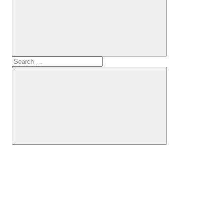
mesta
Martin
Search
for:
Search