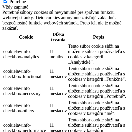
Potrebné
Vždy zapnuté
Potrebné súbory cookies sú nevyhnutné pre správnu funkciu
webovej stránky. Tieto cookies anonymne zaisťujú základné a
bezpečnostné funkcie webových stránok. Preto ich nie je možné
zakázať.
Dĺžka
Cookie
Popis
trvania
Tento súbor cookie slúži na
cookielawinfo-
11
uloženie súhlasu používateľa s
checkbox-analytics
months
cookies v kategórii
„Analytické“.
Tento súbor cookie slúži na
cookielawinfo-
11
uloženie súhlasu používateľa s
checkbox-functional
mesiacov
cookies v kategórii „Funkčné“.
Tento súbor cookie slúži na
cookielawinfo-
11
uloženie súhlasu používateľa s
checkbox-necessary
mesiacov
cookies v kategórii „Potrebné“.
Tento súbor cookie slúži na
cookielawinfo-
11
uloženie súhlasu používateľa s
checkbox-others
mesiacov
cookies v kategórii "Iné".
Tento súbor cookie slúži na
cookielawinfo-
11
uloženie súhlasu používateľa s
checkbox-performance
mesiacov
cookies v kategórii