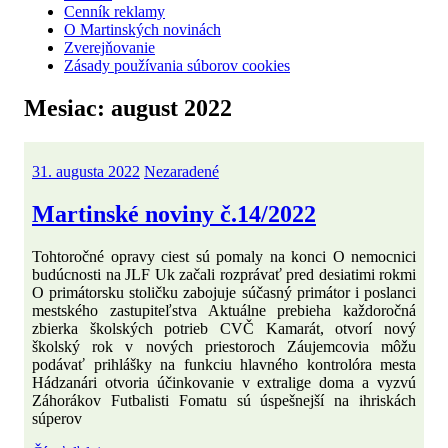
Cenník reklamy
O Martinských novinách
Zverejňovanie
Zásady používania súborov cookies
Mesiac:
august 2022
31. augusta 2022
Nezaradené
Martinské noviny č.14/2022
Tohtoročné opravy ciest sú pomaly na konci O nemocnici
budúcnosti na JLF Uk začali rozprávať pred desiatimi rokmi
O primátorsku stoličku zabojuje súčasný primátor i poslanci
mestského zastupiteľstva Aktuálne prebieha každoročná
zbierka školských potrieb CVČ Kamarát, otvorí nový
školský rok v nových priestoroch Záujemcovia môžu
podávať prihlášky na funkciu hlavného kontrolóra mesta
Hádzanári otvoria účinkovanie v extralige doma a vyzvú
Záhorákov Futbalisti Fomatu sú úspešnejší na ihriskách
súperov