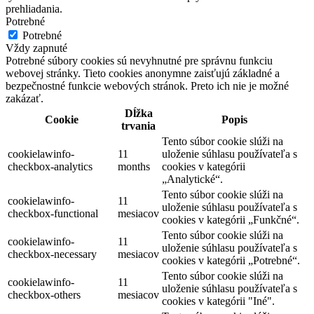
prehliadania.
Potrebné
Potrebné
Vždy zapnuté
Potrebné súbory cookies sú nevyhnutné pre správnu funkciu
webovej stránky. Tieto cookies anonymne zaisťujú základné a
bezpečnostné funkcie webových stránok. Preto ich nie je možné
zakázať.
Dĺžka
Cookie
Popis
trvania
Tento súbor cookie slúži na
cookielawinfo-
11
uloženie súhlasu používateľa s
checkbox-analytics
months
cookies v kategórii
„Analytické“.
Tento súbor cookie slúži na
cookielawinfo-
11
uloženie súhlasu používateľa s
checkbox-functional
mesiacov
cookies v kategórii „Funkčné“.
Tento súbor cookie slúži na
cookielawinfo-
11
uloženie súhlasu používateľa s
checkbox-necessary
mesiacov
cookies v kategórii „Potrebné“.
Tento súbor cookie slúži na
cookielawinfo-
11
uloženie súhlasu používateľa s
checkbox-others
mesiacov
cookies v kategórii "Iné".