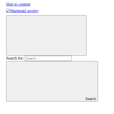
Skip to content
Martinské
Oficiálny
noviny
spravodajca
mesta
Martin
Search for:
Search