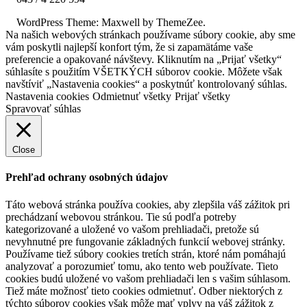
WordPress Theme: Maxwell by ThemeZee.
Na našich webových stránkach používame súbory cookie, aby sme
vám poskytli najlepší konfort tým, že si zapamätáme vaše
preferencie a opakované návštevy. Kliknutím na „Prijať všetky“
súhlasíte s použitím VŠETKÝCH súborov cookie. Môžete však
navštíviť „Nastavenia cookies“ a poskytnúť kontrolovaný súhlas.
Nastavenia cookies
Odmietnuť všetky
Prijať všetky
Spravovať súhlas
Close
Prehľad ochrany osobných údajov
Táto webová stránka používa cookies, aby zlepšila váš zážitok pri
prechádzaní webovou stránkou. Tie sú podľa potreby
kategorizované a uložené vo vašom prehliadači, pretože sú
nevyhnutné pre fungovanie základných funkcií webovej stránky.
Používame tiež súbory cookies tretích strán, ktoré nám pomáhajú
analyzovať a porozumieť tomu, ako tento web používate. Tieto
cookies budú uložené vo vašom prehliadači len s vašim súhlasom.
Tiež máte možnosť tieto cookies odmietnuť. Odber niektorých z
týchto súborov cookies však môže mať vplyv na váš zážitok z