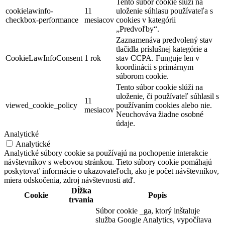
Tento súbor cookie slúži na
cookielawinfo-
11
uloženie súhlasu používateľa s
checkbox-performance
mesiacov
cookies v kategórii
„Predvoľby“.
Zaznamenáva predvolený stav
tlačidla príslušnej kategórie a
CookieLawInfoConsent
1 rok
stav CCPA. Funguje len v
koordinácii s primárnym
súborom cookie.
Tento súbor cookie slúži na
uloženie, či používateľ súhlasil s
11
viewed_cookie_policy
používaním cookies alebo nie.
mesiacov
Neuchováva žiadne osobné
údaje.
Analytické
Analytické
Analytické súbory cookie sa používajú na pochopenie interakcie
návštevníkov s webovou stránkou. Tieto súbory cookie pomáhajú
poskytovať informácie o ukazovateľoch, ako je počet návštevníkov,
miera odskočenia, zdroj návštevnosti atď.
Dĺžka
Cookie
Popis
trvania
Súbor cookie _ga, ktorý inštaluje
služba Google Analytics, vypočítava