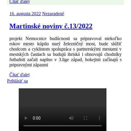
Čítať ďalej
16. augusta 2022
Nezaradené
Martinské noviny č.13/2022
projekt Nemocnice budúcnosti sa pripravoval niekoľko
rokov mesto kúpilo starý železničný most, bude slúžiť
chodcom a cyklistom spolupráca s partnerskými mestami v
mestských častiach sa budujú ihriská i obnovujú chodníky
futbalisti začali naplno v 3.lige západ, hokejisti začínajú s
pripravnými zápasmi
Čítať ďalej
Prihlásiť sa