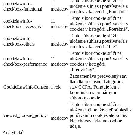
Tento súbor cookie slúži na
cookielawinfo-
11
uloženie súhlasu používateľa s
checkbox-functional
mesiacov
cookies v kategórii „Funkčné“.
Tento súbor cookie slúži na
cookielawinfo-
11
uloženie súhlasu používateľa s
checkbox-necessary
mesiacov
cookies v kategórii „Potrebné“.
Tento súbor cookie slúži na
cookielawinfo-
11
uloženie súhlasu používateľa s
checkbox-others
mesiacov
cookies v kategórii "Iné".
Tento súbor cookie slúži na
cookielawinfo-
11
uloženie súhlasu používateľa s
checkbox-performance
mesiacov
cookies v kategórii
„Predvoľby“.
Zaznamenáva predvolený stav
tlačidla príslušnej kategórie a
CookieLawInfoConsent
1 rok
stav CCPA. Funguje len v
koordinácii s primárnym
súborom cookie.
Tento súbor cookie slúži na
uloženie, či používateľ súhlasil s
11
viewed_cookie_policy
používaním cookies alebo nie.
mesiacov
Neuchováva žiadne osobné
údaje.
Analytické