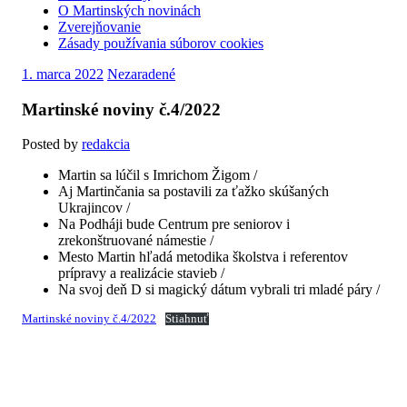
O Martinských novinách
Zverejňovanie
Zásady používania súborov cookies
1. marca 2022
Nezaradené
Martinské noviny č.4/2022
Posted by
redakcia
Martin sa lúčil s Imrichom Žigom /
Aj Martinčania sa postavili za ťažko skúšaných
Ukrajincov /
Na Podháji bude Centrum pre seniorov i
zrekonštruované námestie /
Mesto Martin hľadá metodika školstva i referentov
prípravy a realizácie stavieb /
Na svoj deň D si magický dátum vybrali tri mladé páry /
Martinské noviny č.4/2022
Stiahnuť